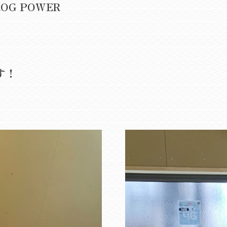
G POWER
す！