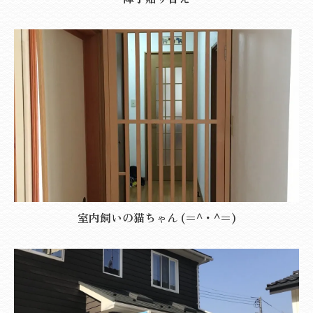
室内飼いの猫ちゃん (=^・^=)