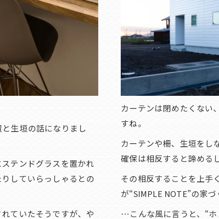
。
カーテンは閉めたくない
すね。
置と生垣の話になりまし
カーテンや柵、生垣をし
確保は相反すると諦める
にステンドグラスを置かれ
たりしていらっしゃるとの
その相反することを上手
が“SIMPLE NOTE”の
されていたそうですが、や
…こんな風に言うと、“ホ