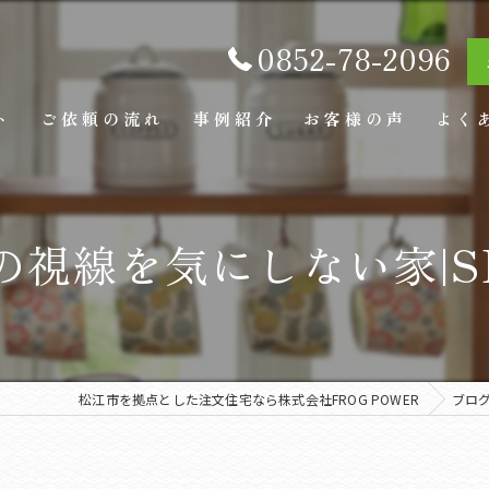
0852-78-2096
ト
ご依頼の流れ
事例紹介
お客様の声
よく
視線を気にしない家|SIM
松江市を拠点とした注文住宅なら株式会社FROG POWER
ブロ