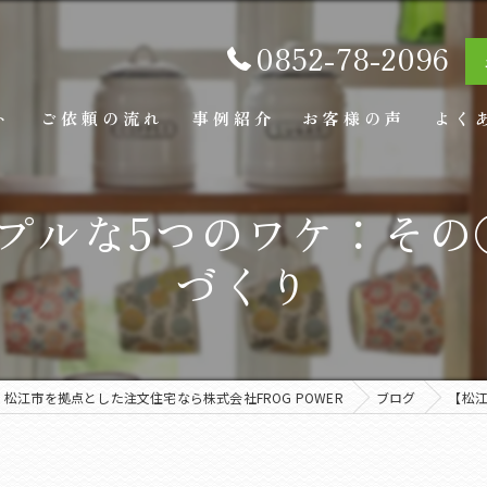
0852-78-2096
ト
ご依頼の流れ
事例紹介
お客様の声
よく
ルな5つのワケ：その①|S
づくり
松江市を拠点とした注文住宅なら株式会社FROG POWER
ブログ
【松江