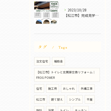
2023/10/28
【松江市】完成見学会｜FROG POWER
タグ
Tags
注文住宅
補助金
【松江市】トイレと玄関扉交換リフォーム｜
FROG POWER
住宅
施工例
おしゃれ
外構工事
松江市
建て替え
シンプル
平屋
設計
浴室
トイレ
キッチン